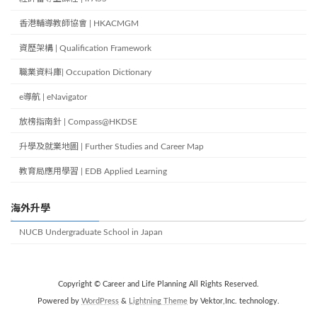
香港輔導教師協會 | HKACMGM
資歷架構 | Qualification Framework
職業資料庫| Occupation Dictionary
e導航 | eNavigator
放榜指南針 | Compass@HKDSE
升學及就業地圖 | Further Studies and Career Map
教育局應用學習 | EDB Applied Learning
海外升學
NUCB Undergraduate School in Japan
Copyright © Career and Life Planning All Rights Reserved.
Powered by
WordPress
&
Lightning Theme
by Vektor,Inc. technology.